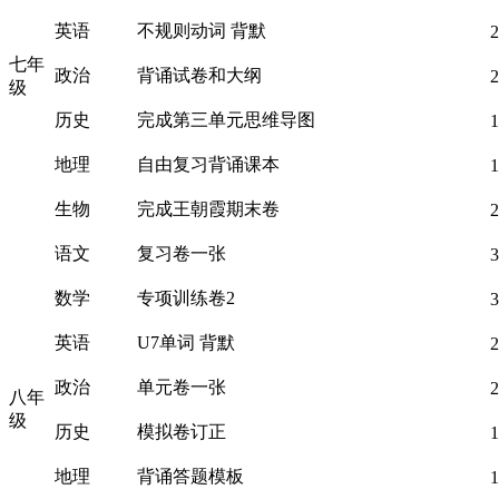
英语
不规则动词 背默
2
七年
政治
背诵试卷和大纲
2
级
历史
完成第三单元思维导图
1
地理
自由复习背诵课本
1
生物
完成王朝霞期末卷
2
语文
复习卷一张
3
数学
专项训练卷2
3
英语
U7单词 背默
2
政治
单元卷一张
2
八年
级
历史
模拟卷订正
1
地理
背诵答题模板
1