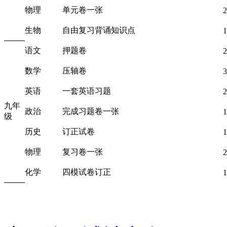
物理
单元卷一张
2
生物
自由复习背诵知识点
1
语文
押题卷
2
数学
压轴卷
3
英语
一套英语习题
2
九年
政治
完成习题卷一张
1
级
历史
订正试卷
1
物理
复习卷一张
2
化学
四模试卷订正
1