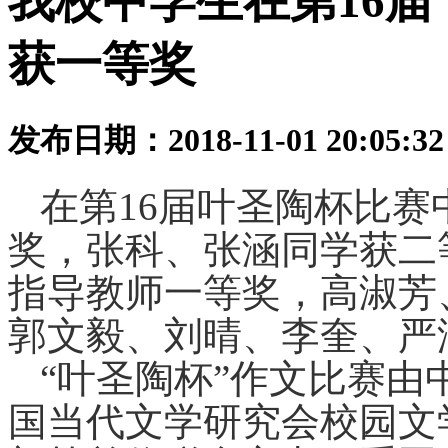
我校中学生在第16届
获一等奖
发布日期：2018-11-01 20:05:
在第
16
届
叶圣陶杯
比赛
奖
，张科、张涵同学
获二
指导教师
一等奖
，高淑芳
郭文毅、刘晴、李奎、严
“
叶圣陶杯
”
作文比赛
由
国当代文学研究会校园文