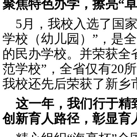
聚焦特色办学，擦亮
“
5月，
我
校入选
了
国
学校（幼儿园）”，是
的民办学校。
并
荣获全
范学校”，全省仅有20
我校
还先后
荣获
了
新乡
这一年，我们行于精
创新育人路径，彰显育