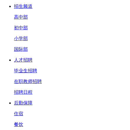
招生频道
高中部
初中部
小学部
国际部
人才招聘
毕业生招聘
在职教师招聘
招聘日程
后勤保障
住宿
餐饮