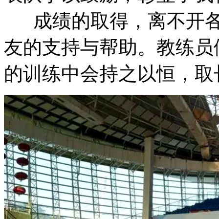
成绩的取得，离不开各
友的支持与帮助。教练员
的训练中会持之以恒，取