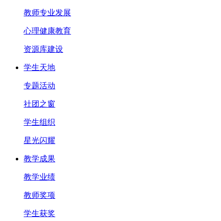
教师专业发展
心理健康教育
资源库建设
学生天地
专题活动
社团之窗
学生组织
星光闪耀
教学成果
教学业绩
教师奖项
学生获奖