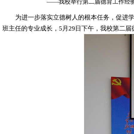
——我校举行第二届德育工作经
为进一步落实立
德树人的根本任
务，促进
班主任
的专业成长
，
5
月
29
日下午，我校
第二届